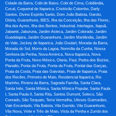
Cidade da Barra, Cobi de Baixo, Cobi de Cima, Cobilândia,
Cocal, Coqueiral de Itaparica, Cristóvão Colombo, Darly
Santos, Divino Espírito Santo, Dom João Batista, Garoto,
Glória, Guaranhuns, IBES, Ilha da Conceição, Ilha das Flores,
Ilha dos Ayres, Ilha dos Bentos, Industrial, Interlagos, Itapuã,
Jabaeté, Jaburuna, Jardim Asteca, Jardim Colorado, Jardim
Guadalajara, Jardim Guaranhuns, Jardim Marilândia, Jardim
do Vale, Jockey de Itaparica, João Goulart, Morada da Barra,
Morada do Sol, Morro da Lagoa, Normília da Cunha, Nossa
Senhora da Penha, Nova América, Nova Itaparica, Nova
Ponta da Fruta, Novo México, Olaria, Paul, Pedra dos Búzios,
Planalto, Ponta da Fruta, Ponta da Fruta, Pontal das Garças,
Praia da Costa, Praia das Gaivotas, Praia de Itaparica, Praia
dos Recifes, Primeiro de Maio, Residencial Itaparica, Rio
Marinho, Riviera da Barra, Sagrada Família, Santa Clara,
Santa Inês, Santa Mônica, Santa Mônica Popular, Santa Paula
I, Santa Paula II, Santa Rita, Santos Dumont, Soteco, São
Conrado, São Torquato, Terra Vermelha, Ulisses Guimarães,
Vale Encantado, Vila Batista, Vila Garrido, Vila Guaranhuns,
Vila Nova, Vinte e Três de Maio, Vista da Penha e Zumbi dos