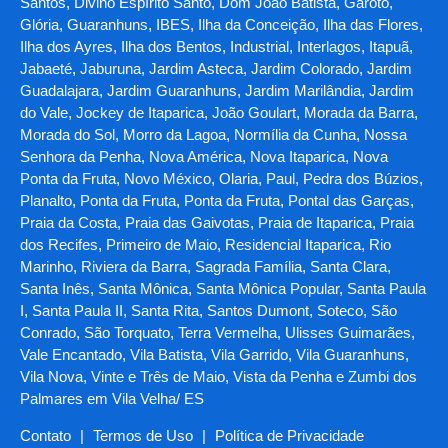
Santos, Divino Espírito Santo, Dom João Batista, Garoto,
Glória, Guaranhuns, IBES, Ilha da Conceição, Ilha das Flores,
Ilha dos Ayres, Ilha dos Bentos, Industrial, Interlagos, Itapuã,
Jabaeté, Jaburuna, Jardim Asteca, Jardim Colorado, Jardim
Guadalajara, Jardim Guaranhuns, Jardim Marilândia, Jardim
do Vale, Jockey de Itaparica, João Goulart, Morada da Barra,
Morada do Sol, Morro da Lagoa, Normília da Cunha, Nossa
Senhora da Penha, Nova América, Nova Itaparica, Nova
Ponta da Fruta, Novo México, Olaria, Paul, Pedra dos Búzios,
Planalto, Ponta da Fruta, Ponta da Fruta, Pontal das Garças,
Praia da Costa, Praia das Gaivotas, Praia de Itaparica, Praia
dos Recifes, Primeiro de Maio, Residencial Itaparica, Rio
Marinho, Riviera da Barra, Sagrada Família, Santa Clara,
Santa Inês, Santa Mônica, Santa Mônica Popular, Santa Paula
I, Santa Paula II, Santa Rita, Santos Dumont, Soteco, São
Conrado, São Torquato, Terra Vermelha, Ulisses Guimarães,
Vale Encantado, Vila Batista, Vila Garrido, Vila Guaranhuns,
Vila Nova, Vinte e Três de Maio, Vista da Penha e Zumbi dos
Palmares em Vila Velha/ ES
Contato
|
Termos de Uso
|
Política de Privacidade