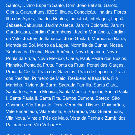
Santos, Divino Espírito Santo, Dom João Batista, Garoto,
Glória, Guaranhuns, IBES, Ilha da Conceição, Ilha das Flores,
Ilha dos Ayres, Ilha dos Bentos, Industrial, Interlagos, Itapuã,
Jabaeté, Jaburuna, Jardim Asteca, Jardim Colorado, Jardim
Guadalajara, Jardim Guaranhuns, Jardim Marilândia, Jardim
do Vale, Jockey de Itaparica, João Goulart, Morada da Barra,
Morada do Sol, Morro da Lagoa, Normília da Cunha, Nossa
Senhora da Penha, Nova América, Nova Itaparica, Nova
Ponta da Fruta, Novo México, Olaria, Paul, Pedra dos Búzios,
Planalto, Ponta da Fruta, Ponta da Fruta, Pontal das Garças,
Praia da Costa, Praia das Gaivotas, Praia de Itaparica, Praia
dos Recifes, Primeiro de Maio, Residencial Itaparica, Rio
Marinho, Riviera da Barra, Sagrada Família, Santa Clara,
Santa Inês, Santa Mônica, Santa Mônica Popular, Santa Paula
I, Santa Paula II, Santa Rita, Santos Dumont, Soteco, São
Conrado, São Torquato, Terra Vermelha, Ulisses Guimarães,
Vale Encantado, Vila Batista, Vila Garrido, Vila Guaranhuns,
Vila Nova, Vinte e Três de Maio, Vista da Penha e Zumbi dos
Palmares em Vila Velha/ ES