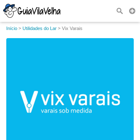
Início
>
Utilidades do Lar
>
Vix Varais