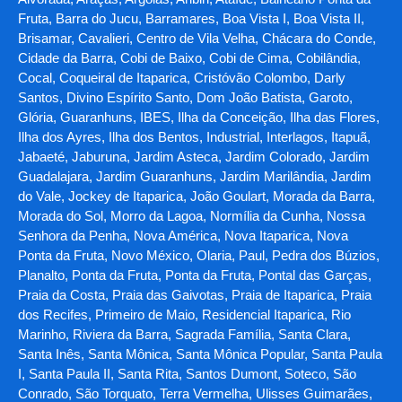
Fruta, Barra do Jucu, Barramares, Boa Vista I, Boa Vista II,
Brisamar, Cavalieri, Centro de Vila Velha, Chácara do Conde,
Cidade da Barra, Cobi de Baixo, Cobi de Cima, Cobilândia,
Cocal, Coqueiral de Itaparica, Cristóvão Colombo, Darly
Santos, Divino Espírito Santo, Dom João Batista, Garoto,
Glória, Guaranhuns, IBES, Ilha da Conceição, Ilha das Flores,
Ilha dos Ayres, Ilha dos Bentos, Industrial, Interlagos, Itapuã,
Jabaeté, Jaburuna, Jardim Asteca, Jardim Colorado, Jardim
Guadalajara, Jardim Guaranhuns, Jardim Marilândia, Jardim
do Vale, Jockey de Itaparica, João Goulart, Morada da Barra,
Morada do Sol, Morro da Lagoa, Normília da Cunha, Nossa
Senhora da Penha, Nova América, Nova Itaparica, Nova
Ponta da Fruta, Novo México, Olaria, Paul, Pedra dos Búzios,
Planalto, Ponta da Fruta, Ponta da Fruta, Pontal das Garças,
Praia da Costa, Praia das Gaivotas, Praia de Itaparica, Praia
dos Recifes, Primeiro de Maio, Residencial Itaparica, Rio
Marinho, Riviera da Barra, Sagrada Família, Santa Clara,
Santa Inês, Santa Mônica, Santa Mônica Popular, Santa Paula
I, Santa Paula II, Santa Rita, Santos Dumont, Soteco, São
Conrado, São Torquato, Terra Vermelha, Ulisses Guimarães,