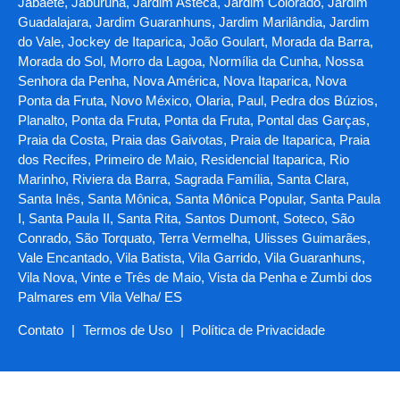
Jabaeté, Jaburuna, Jardim Asteca, Jardim Colorado, Jardim
Guadalajara, Jardim Guaranhuns, Jardim Marilândia, Jardim
do Vale, Jockey de Itaparica, João Goulart, Morada da Barra,
Morada do Sol, Morro da Lagoa, Normília da Cunha, Nossa
Senhora da Penha, Nova América, Nova Itaparica, Nova
Ponta da Fruta, Novo México, Olaria, Paul, Pedra dos Búzios,
Planalto, Ponta da Fruta, Ponta da Fruta, Pontal das Garças,
Praia da Costa, Praia das Gaivotas, Praia de Itaparica, Praia
dos Recifes, Primeiro de Maio, Residencial Itaparica, Rio
Marinho, Riviera da Barra, Sagrada Família, Santa Clara,
Santa Inês, Santa Mônica, Santa Mônica Popular, Santa Paula
I, Santa Paula II, Santa Rita, Santos Dumont, Soteco, São
Conrado, São Torquato, Terra Vermelha, Ulisses Guimarães,
Vale Encantado, Vila Batista, Vila Garrido, Vila Guaranhuns,
Vila Nova, Vinte e Três de Maio, Vista da Penha e Zumbi dos
Palmares em Vila Velha/ ES
Contato
|
Termos de Uso
|
Política de Privacidade