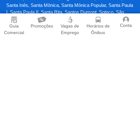
Guadalajara, Jardim Guaranhuns, Jardim Marilândia, Jardim
do Vale, Jockey de Itaparica, João Goulart, Morada da Barra,
Morada do Sol, Morro da Lagoa, Normília da Cunha, Nossa
Senhora da Penha, Nova América, Nova Itaparica, Nova
Conta
Guia
Promoções
Vagas de
Horários de
Ponta da Fruta, Novo México, Olaria, Paul, Pedra dos Búzios,
Comercial
Emprego
Ônibus
Planalto, Ponta da Fruta, Ponta da Fruta, Pontal das Garças,
Praia da Costa, Praia das Gaivotas, Praia de Itaparica, Praia
dos Recifes, Primeiro de Maio, Residencial Itaparica, Rio
Marinho, Riviera da Barra, Sagrada Família, Santa Clara,
Santa Inês, Santa Mônica, Santa Mônica Popular, Santa Paula
I, Santa Paula II, Santa Rita, Santos Dumont, Soteco, São
Conrado, São Torquato, Terra Vermelha, Ulisses Guimarães,
Vale Encantado, Vila Batista, Vila Garrido, Vila Guaranhuns,
Vila Nova, Vinte e Três de Maio, Vista da Penha e Zumbi dos
Palmares em Vila Velha/ ES
Contato
|
Termos de Uso
|
Política de Privacidade