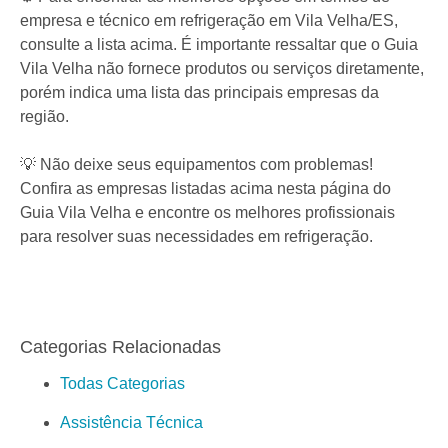
💼 Se você possui uma empresa que utiliza
equipamentos de refrigeração, é fundamental contar com
uma empresa de refrigeração confiável para realizar
serviços especializados. Essas empresas podem
oferecer desde assistência técnica até soluções
personalizadas para as necessidades da sua empresa.
⚙️ Para encontrar as melhores opções em termos de
empresa e técnico em refrigeração em Vila Velha/ES,
consulte a lista acima. É importante ressaltar que o Guia
Vila Velha não fornece produtos ou serviços diretamente,
porém indica uma lista das principais empresas da
região.
💡 Não deixe seus equipamentos com problemas!
Confira as empresas listadas acima nesta página do
Guia Vila Velha e encontre os melhores profissionais
para resolver suas necessidades em refrigeração.