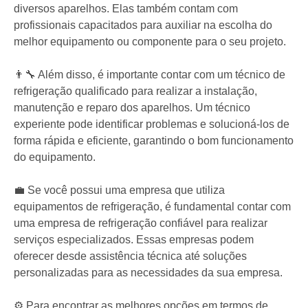
o bom funcionamento de diversos equipamentos, como
geladeiras, freezers, ar-condicionados e câmaras frias.
Se você está em Vila Velha/ES e precisa de serviços
relacionados à refrigeração, saiba que existem diversas
opções de empresas especializadas na região.
🏭 As lojas de refrigeração em Vila Velha/ES oferecem
uma ampla variedade de produtos e peças para os mais
diversos aparelhos. Elas também contam com
profissionais capacitados para auxiliar na escolha do
melhor equipamento ou componente para o seu projeto.
👨‍🔧 Além disso, é importante contar com um técnico de
refrigeração qualificado para realizar a instalação,
manutenção e reparo dos aparelhos. Um técnico
experiente pode identificar problemas e solucioná-los de
forma rápida e eficiente, garantindo o bom funcionamento
do equipamento.