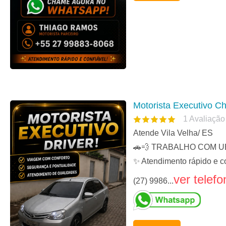
Motorista Executivo Ch
1
Avaliação
Atende Vila Velha/ ES
🚗💨 TRABALHO COM UBER 
✨ Atendimento rápido e co
ver telefo
(27) 9986...