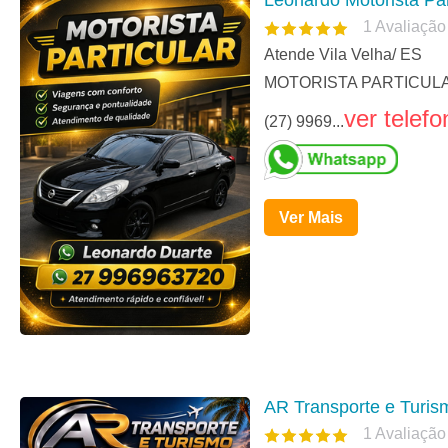
Leonardo Motorista Par
1
Avaliação
Atende Vila Velha/ ES
MOTORISTA PARTICULAR. V
ver telefo
(27) 9969...
Ver Mais
AR Transporte e Turis
1
Avaliação