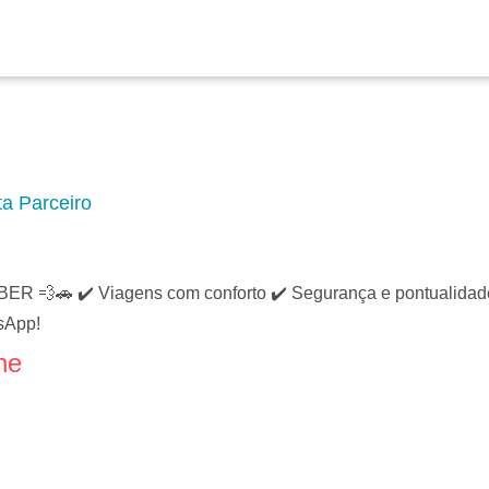
a Parceiro
💨🚗 ✔️ Viagens com conforto ✔️ Segurança e pontualidade ✔
sApp!
ne