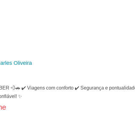
arles Oliveira
💨🚗 ✔️ Viagens com conforto ✔️ Segurança e pontualidade ✔
nfiável! ✨
ne