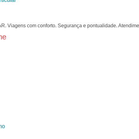
ticular
iagens com conforto. Segurança e pontualidade. Atendimento
ne
mo