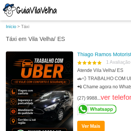
Início
>
Táxi
Táxi em Vila Velha/ ES
Thiago Ramos Motorist
1
Avaliação
Atende Vila Velha/ ES
🚗💨 TRABALHO COM UBER 
📲 Chame agora no What
ver telefo
(27) 9988...
Ver Mais