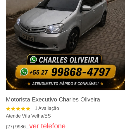
Motorista Executivo Charles Oliveira
1
Avaliação
Atende Vila Velha
/
ES
ver telefone
(27) 9986...