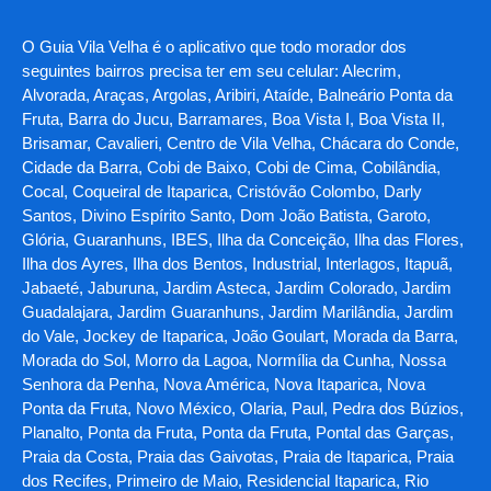
O Guia Vila Velha é o aplicativo que todo morador dos
seguintes bairros precisa ter em seu celular: Alecrim,
Alvorada, Araças, Argolas, Aribiri, Ataíde, Balneário Ponta da
Fruta, Barra do Jucu, Barramares, Boa Vista I, Boa Vista II,
Brisamar, Cavalieri, Centro de Vila Velha, Chácara do Conde,
Cidade da Barra, Cobi de Baixo, Cobi de Cima, Cobilândia,
Cocal, Coqueiral de Itaparica, Cristóvão Colombo, Darly
Santos, Divino Espírito Santo, Dom João Batista, Garoto,
Glória, Guaranhuns, IBES, Ilha da Conceição, Ilha das Flores,
Ilha dos Ayres, Ilha dos Bentos, Industrial, Interlagos, Itapuã,
Jabaeté, Jaburuna, Jardim Asteca, Jardim Colorado, Jardim
Guadalajara, Jardim Guaranhuns, Jardim Marilândia, Jardim
do Vale, Jockey de Itaparica, João Goulart, Morada da Barra,
Morada do Sol, Morro da Lagoa, Normília da Cunha, Nossa
Senhora da Penha, Nova América, Nova Itaparica, Nova
Ponta da Fruta, Novo México, Olaria, Paul, Pedra dos Búzios,
Planalto, Ponta da Fruta, Ponta da Fruta, Pontal das Garças,
Praia da Costa, Praia das Gaivotas, Praia de Itaparica, Praia
dos Recifes, Primeiro de Maio, Residencial Itaparica, Rio