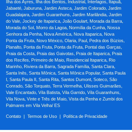
Ilha dos Ayres, Ilha dos Bentos, Industrial, Interlagos, Itapuã,
Jabaeté, Jaburuna, Jardim Asteca, Jardim Colorado, Jardim
Guadalajara, Jardim Guaranhuns, Jardim Marilândia, Jardim
do Vale, Jockey de Itaparica, João Goulart, Morada da Barra,
Morada do Sol, Morro da Lagoa, Normília da Cunha, Nossa
Senhora da Penha, Nova América, Nova Itaparica, Nova
Ponta da Fruta, Novo México, Olaria, Paul, Pedra dos Búzios,
Planalto, Ponta da Fruta, Ponta da Fruta, Pontal das Garças,
Praia da Costa, Praia das Gaivotas, Praia de Itaparica, Praia
dos Recifes, Primeiro de Maio, Residencial Itaparica, Rio
Marinho, Riviera da Barra, Sagrada Família, Santa Clara,
Santa Inês, Santa Mônica, Santa Mônica Popular, Santa Paula
I, Santa Paula II, Santa Rita, Santos Dumont, Soteco, São
Conrado, São Torquato, Terra Vermelha, Ulisses Guimarães,
Vale Encantado, Vila Batista, Vila Garrido, Vila Guaranhuns,
Vila Nova, Vinte e Três de Maio, Vista da Penha e Zumbi dos
Palmares em Vila Velha/ ES
Contato
|
Termos de Uso
|
Política de Privacidade