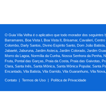
O Guia Vila Velha é o aplicativo que todo morador dos seguintes ba
Barramares, Boa Vista I, Boa Vista II, Brisamar, Cavalieri, Centr
Colombo, Darly Santos, Divino Espírito Santo, Dom João Batista, Ga
Jabaeté, Jaburuna, Jardim Asteca, Jardim Colorado, Jardim Guada
Morro da Lagoa, Normília da Cunha, Nossa Senhora da Penha, Nov
Fruta, Pontal das Garças, Praia da Costa, Praia das Gaivotas, Pra
Clara, Santa Inês, Santa Mônica, Santa Mônica Popular, Santa Pa
Encantado, Vila Batista, Vila Garrido, Vila Guaranhuns, Vila Nov
Contato
|
Termos de Uso
|
Política de Privacidade