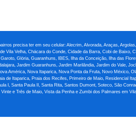
irros precisa ter em seu celular: Alecrim, Alvorada, Araças, Argolas, 
o de Vila Velha, Chácara do Conde, Cidade da Barra, Cobi de Baixo, C
roto, Glória, Guaranhuns, IBES, Ilha da Conceição, Ilha das Flores, I
lajara, Jardim Guaranhuns, Jardim Marilândia, Jardim do Vale, Jock
a América, Nova Itaparica, Nova Ponta da Fruta, Novo México, Olari
ia de Itaparica, Praia dos Recifes, Primeiro de Maio, Residencial Ita
ula I, Santa Paula II, Santa Rita, Santos Dumont, Soteco, São Conr
a, Vinte e Três de Maio, Vista da Penha e Zumbi dos Palmares em Vil