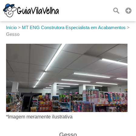
Início
>
MT ENG Construtora Especialista em Acabamentos
>
Gesso
*Imagem meramente ilustrativa
Gesso