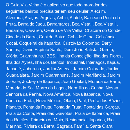
O Guia Vila Velha é o aplicativo que todo morador dos
seguintes bairros precisa ter em seu celular: Alecrim,
Alvorada, Araças, Argolas, Aribiri, Ataíde, Balneário Ponta da
Fruta, Barra do Jucu, Barramares, Boa Vista I, Boa Vista II,
Brisamar, Cavalieri, Centro de Vila Velha, Chácara do Conde,
Cidade da Barra, Cobi de Baixo, Cobi de Cima, Cobilândia,
Cocal, Coqueiral de Itaparica, Cristóvão Colombo, Darly
Santos, Divino Espírito Santo, Dom João Batista, Garoto,
Glória, Guaranhuns, IBES, Ilha da Conceição, Ilha das Flores,
Ilha dos Ayres, Ilha dos Bentos, Industrial, Interlagos, Itapuã,
Jabaeté, Jaburuna, Jardim Asteca, Jardim Colorado, Jardim
Guadalajara, Jardim Guaranhuns, Jardim Marilândia, Jardim
do Vale, Jockey de Itaparica, João Goulart, Morada da Barra,
Morada do Sol, Morro da Lagoa, Normília da Cunha, Nossa
Senhora da Penha, Nova América, Nova Itaparica, Nova
Ponta da Fruta, Novo México, Olaria, Paul, Pedra dos Búzios,
Planalto, Ponta da Fruta, Ponta da Fruta, Pontal das Garças,
Praia da Costa, Praia das Gaivotas, Praia de Itaparica, Praia
dos Recifes, Primeiro de Maio, Residencial Itaparica, Rio
Marinho, Riviera da Barra, Sagrada Família, Santa Clara,