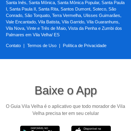
Santa Inês, Santa Mônica, Santa Mônica Popular, Santa Paula
I, Santa Paula II, Santa Rita, Santos Dumont, Soteco, São
Conrado, São Torquato, Terra Vermelha, Ulisses Guimarães,
Vale Encantado, Vila Batista, Vila Garrido, Vila Guaranhuns,
Vila Nova, Vinte e Três de Maio, Vista da Penha e Zumbi dos
Palmares em Vila Velha/ ES
Contato
|
Termos de Uso
|
Política de Privacidade
Baixe o App
O Guia Vila Velha é o aplicativo que todo morador de Vila
Velha precisa ter em seu celular