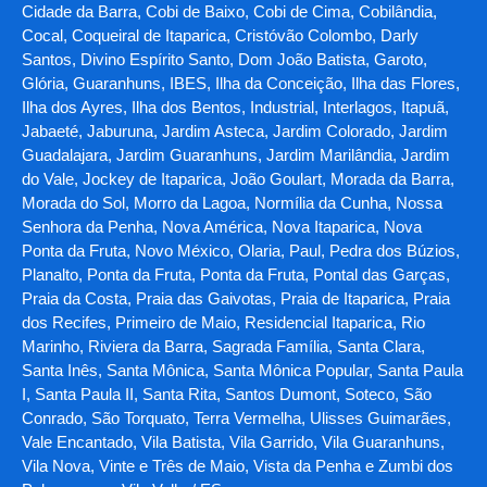
Cidade da Barra, Cobi de Baixo, Cobi de Cima, Cobilândia,
Cocal, Coqueiral de Itaparica, Cristóvão Colombo, Darly
Santos, Divino Espírito Santo, Dom João Batista, Garoto,
Glória, Guaranhuns, IBES, Ilha da Conceição, Ilha das Flores,
Ilha dos Ayres, Ilha dos Bentos, Industrial, Interlagos, Itapuã,
Jabaeté, Jaburuna, Jardim Asteca, Jardim Colorado, Jardim
Guadalajara, Jardim Guaranhuns, Jardim Marilândia, Jardim
do Vale, Jockey de Itaparica, João Goulart, Morada da Barra,
Morada do Sol, Morro da Lagoa, Normília da Cunha, Nossa
Senhora da Penha, Nova América, Nova Itaparica, Nova
Ponta da Fruta, Novo México, Olaria, Paul, Pedra dos Búzios,
Planalto, Ponta da Fruta, Ponta da Fruta, Pontal das Garças,
Praia da Costa, Praia das Gaivotas, Praia de Itaparica, Praia
dos Recifes, Primeiro de Maio, Residencial Itaparica, Rio
Marinho, Riviera da Barra, Sagrada Família, Santa Clara,
Santa Inês, Santa Mônica, Santa Mônica Popular, Santa Paula
I, Santa Paula II, Santa Rita, Santos Dumont, Soteco, São
Conrado, São Torquato, Terra Vermelha, Ulisses Guimarães,
Vale Encantado, Vila Batista, Vila Garrido, Vila Guaranhuns,
Vila Nova, Vinte e Três de Maio, Vista da Penha e Zumbi dos