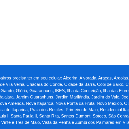
irros precisa ter em seu celular: Alecrim, Alvorada, Araças, Argolas, 
o de Vila Velha, Chácara do Conde, Cidade da Barra, Cobi de Baixo, C
roto, Glória, Guaranhuns, IBES, Ilha da Conceição, Ilha das Flores, I
lajara, Jardim Guaranhuns, Jardim Marilândia, Jardim do Vale, Jock
a América, Nova Itaparica, Nova Ponta da Fruta, Novo México, Olari
ia de Itaparica, Praia dos Recifes, Primeiro de Maio, Residencial Ita
ula I, Santa Paula II, Santa Rita, Santos Dumont, Soteco, São Conr
a, Vinte e Três de Maio, Vista da Penha e Zumbi dos Palmares em Vil