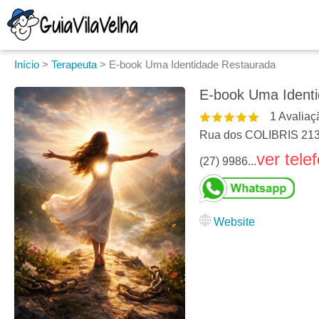
Início
>
Terapeuta
>
E-book Uma Identidade Restaurada
E-book Uma Ident
1
Avaliaç
Rua dos COLIBRIS 213.
ver tele
(27) 9986...
Website