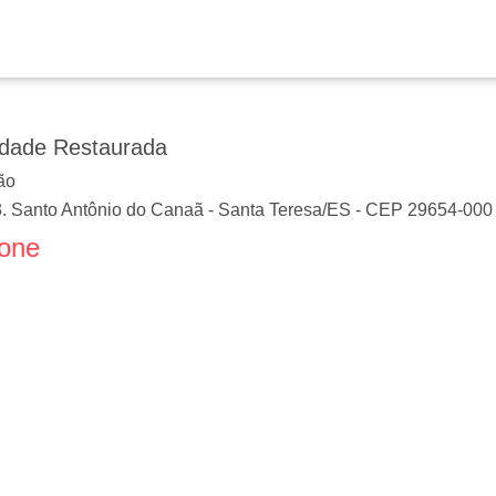
idade Restaurada
ão
 Santo Antônio do Canaã
-
Santa Teresa
/
ES
- CEP
29654-000
fone