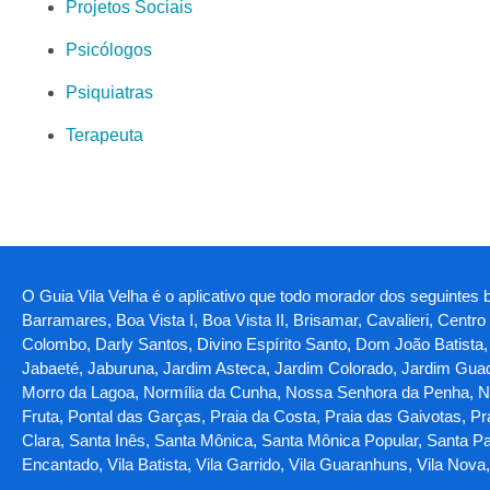
Projetos Sociais
Psicólogos
Psiquiatras
Terapeuta
O Guia Vila Velha é o aplicativo que todo morador dos seguintes ba
Barramares, Boa Vista I, Boa Vista II, Brisamar, Cavalieri, Centr
Colombo, Darly Santos, Divino Espírito Santo, Dom João Batista, Ga
Jabaeté, Jaburuna, Jardim Asteca, Jardim Colorado, Jardim Guada
Morro da Lagoa, Normília da Cunha, Nossa Senhora da Penha, Nov
Fruta, Pontal das Garças, Praia da Costa, Praia das Gaivotas, Pra
Clara, Santa Inês, Santa Mônica, Santa Mônica Popular, Santa Pa
Encantado, Vila Batista, Vila Garrido, Vila Guaranhuns, Vila Nov