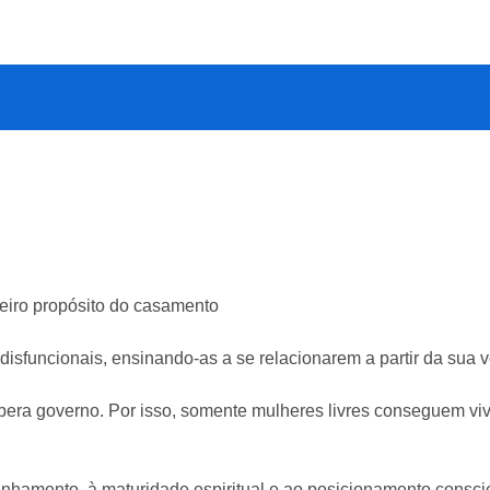
deiro propósito do casamento
isfuncionais, ensinando-as a se relacionarem a partir da sua v
 libera governo. Por isso, somente mulheres livres conseguem v
amento, à maturidade espiritual e ao posicionamento conscie