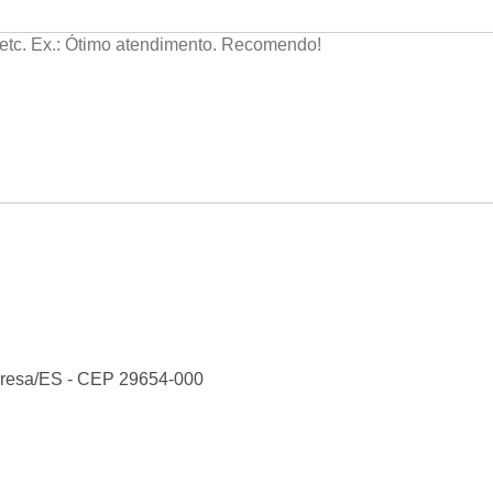
resa
/
ES
- CEP
29654-000