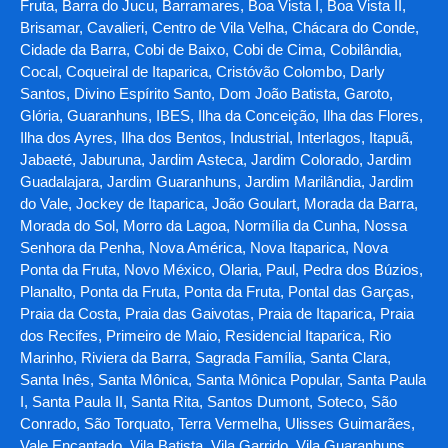
Fruta, Barra do Jucu, Barramares, Boa Vista I, Boa Vista II,
Brisamar, Cavalieri, Centro de Vila Velha, Chácara do Conde,
Cidade da Barra, Cobi de Baixo, Cobi de Cima, Cobilândia,
Cocal, Coqueiral de Itaparica, Cristóvão Colombo, Darly
Santos, Divino Espírito Santo, Dom João Batista, Garoto,
Glória, Guaranhuns, IBES, Ilha da Conceição, Ilha das Flores,
Ilha dos Ayres, Ilha dos Bentos, Industrial, Interlagos, Itapuã,
Jabaeté, Jaburuna, Jardim Asteca, Jardim Colorado, Jardim
Guadalajara, Jardim Guaranhuns, Jardim Marilândia, Jardim
do Vale, Jockey de Itaparica, João Goulart, Morada da Barra,
Morada do Sol, Morro da Lagoa, Normília da Cunha, Nossa
Senhora da Penha, Nova América, Nova Itaparica, Nova
Ponta da Fruta, Novo México, Olaria, Paul, Pedra dos Búzios,
Planalto, Ponta da Fruta, Ponta da Fruta, Pontal das Garças,
Praia da Costa, Praia das Gaivotas, Praia de Itaparica, Praia
dos Recifes, Primeiro de Maio, Residencial Itaparica, Rio
Marinho, Riviera da Barra, Sagrada Família, Santa Clara,
Santa Inês, Santa Mônica, Santa Mônica Popular, Santa Paula
I, Santa Paula II, Santa Rita, Santos Dumont, Soteco, São
Conrado, São Torquato, Terra Vermelha, Ulisses Guimarães,
Vale Encantado, Vila Batista, Vila Garrido, Vila Guaranhuns,