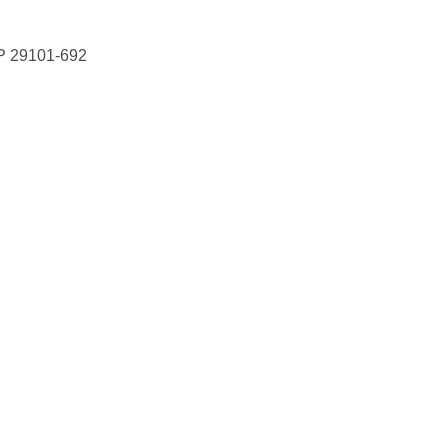
P
29101-692