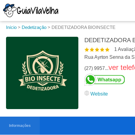
Início
>
Dedetização
>
DEDETIZADORA BIOINSECTE
DEDETIZADORA 
1
Avaliaç
Rua Ayrton Senna da Si
ver tele
(27) 9957...
Website
Informações