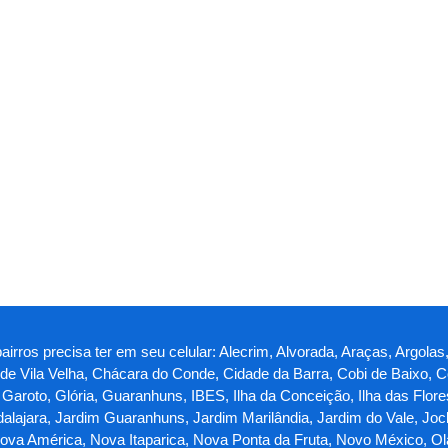
irros precisa ter em seu celular: Alecrim, Alvorada, Araças, Argolas, 
o de Vila Velha, Chácara do Conde, Cidade da Barra, Cobi de Baixo, C
roto, Glória, Guaranhuns, IBES, Ilha da Conceição, Ilha das Flores, I
lajara, Jardim Guaranhuns, Jardim Marilândia, Jardim do Vale, Jock
a América, Nova Itaparica, Nova Ponta da Fruta, Novo México, Olari