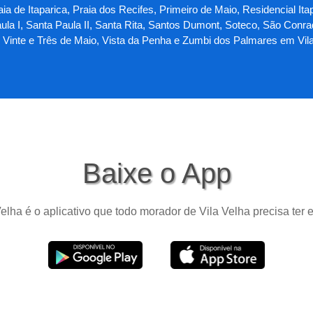
ia de Itaparica, Praia dos Recifes, Primeiro de Maio, Residencial Ita
ula I, Santa Paula II, Santa Rita, Santos Dumont, Soteco, São Conr
a, Vinte e Três de Maio, Vista da Penha e Zumbi dos Palmares em Vil
Baixe o App
elha é o aplicativo que todo morador de Vila Velha precisa ter 