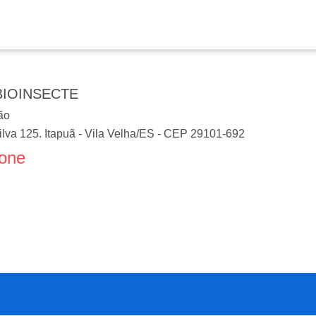
BIOINSECTE
ão
lva 125. Itapuã
-
Vila Velha
/
ES
- CEP
29101-692
fone