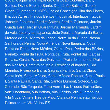
Cocal, Coqueiral de Itaparica, Cristóvão Colombo, Darly
Santos, Divino Espírito Santo, Dom João Batista, Garoto,
Glória, Guaranhuns, IBES, Ilha da Conceição, Ilha das Flores,
Ilha dos Ayres, Ilha dos Bentos, Industrial, Interlagos, Itapuã,
Jabaeté, Jaburuna, Jardim Asteca, Jardim Colorado, Jardim
Guadalajara, Jardim Guaranhuns, Jardim Marilândia, Jardim
do Vale, Jockey de Itaparica, João Goulart, Morada da Barra,
Morada do Sol, Morro da Lagoa, Normília da Cunha, Nossa
Senhora da Penha, Nova América, Nova Itaparica, Nova
Ponta da Fruta, Novo México, Olaria, Paul, Pedra dos Búzios,
Planalto, Ponta da Fruta, Ponta da Fruta, Pontal das Garças,
Praia da Costa, Praia das Gaivotas, Praia de Itaparica, Praia
dos Recifes, Primeiro de Maio, Residencial Itaparica, Rio
Marinho, Riviera da Barra, Sagrada Família, Santa Clara,
Santa Inês, Santa Mônica, Santa Mônica Popular, Santa Paula
I, Santa Paula II, Santa Rita, Santos Dumont, Soteco, São
Conrado, São Torquato, Terra Vermelha, Ulisses Guimarães,
Vale Encantado, Vila Batista, Vila Garrido, Vila Guaranhuns,
Vila Nova, Vinte e Três de Maio, Vista da Penha e Zumbi dos
Palmares em Vila Velha/ ES