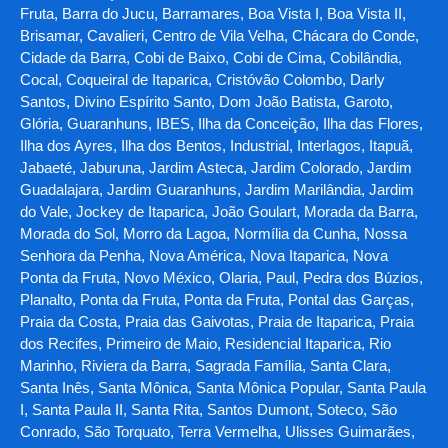
Fruta, Barra do Jucu, Barramares, Boa Vista I, Boa Vista II,
Brisamar, Cavalieri, Centro de Vila Velha, Chácara do Conde,
Cidade da Barra, Cobi de Baixo, Cobi de Cima, Cobilândia,
Cocal, Coqueiral de Itaparica, Cristóvão Colombo, Darly
Santos, Divino Espírito Santo, Dom João Batista, Garoto,
Glória, Guaranhuns, IBES, Ilha da Conceição, Ilha das Flores,
Ilha dos Ayres, Ilha dos Bentos, Industrial, Interlagos, Itapuã,
Jabaeté, Jaburuna, Jardim Asteca, Jardim Colorado, Jardim
Guadalajara, Jardim Guaranhuns, Jardim Marilândia, Jardim
do Vale, Jockey de Itaparica, João Goulart, Morada da Barra,
Morada do Sol, Morro da Lagoa, Normília da Cunha, Nossa
Senhora da Penha, Nova América, Nova Itaparica, Nova
Ponta da Fruta, Novo México, Olaria, Paul, Pedra dos Búzios,
Planalto, Ponta da Fruta, Ponta da Fruta, Pontal das Garças,
Praia da Costa, Praia das Gaivotas, Praia de Itaparica, Praia
dos Recifes, Primeiro de Maio, Residencial Itaparica, Rio
Marinho, Riviera da Barra, Sagrada Família, Santa Clara,
Santa Inês, Santa Mônica, Santa Mônica Popular, Santa Paula
I, Santa Paula II, Santa Rita, Santos Dumont, Soteco, São
Conrado, São Torquato, Terra Vermelha, Ulisses Guimarães,