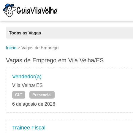
Todas as Vagas
Todas as Vagas
Início
>
Vagas de Emprego
CLT
Vagas de Emprego em Vila Velha/ES
Estágio
Vendedor(a)
Freelancer
Vila Velha/ ES
CLT
Presencial
PJ
6 de agosto de 2026
Home Office
Trainee Fiscal