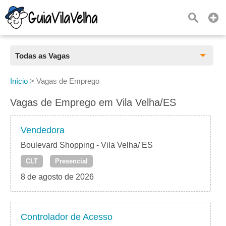
Todas as Vagas
Todas as Vagas
Início
>
Vagas de Emprego
CLT
Vagas de Emprego em Vila Velha/ES
Estágio
Vendedora
Freelancer
Boulevard Shopping - Vila Velha/ ES
CLT
Presencial
PJ
8 de agosto de 2026
Home Office
Controlador de Acesso