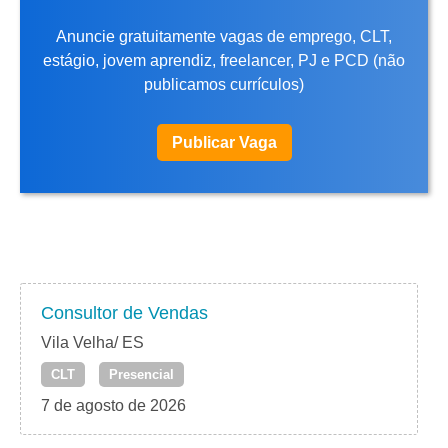
Anuncie gratuitamente vagas de emprego, CLT,
estágio, jovem aprendiz, freelancer, PJ e PCD (não
publicamos currículos)
Publicar Vaga
Consultor de Vendas
Vila Velha/ ES
CLT
Presencial
7 de agosto de 2026