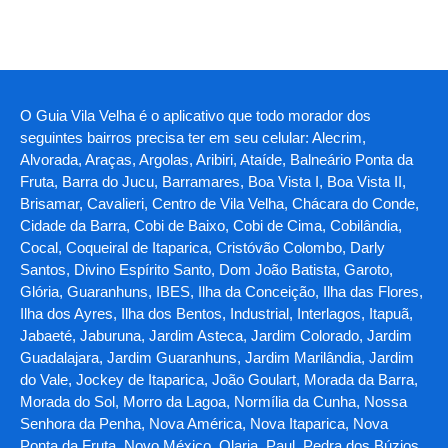
O Guia Vila Velha é o aplicativo que todo morador dos
seguintes bairros precisa ter em seu celular: Alecrim,
Alvorada, Araças, Argolas, Aribiri, Ataíde, Balneário Ponta da
Fruta, Barra do Jucu, Barramares, Boa Vista I, Boa Vista II,
Brisamar, Cavalieri, Centro de Vila Velha, Chácara do Conde,
Cidade da Barra, Cobi de Baixo, Cobi de Cima, Cobilândia,
Cocal, Coqueiral de Itaparica, Cristóvão Colombo, Darly
Santos, Divino Espírito Santo, Dom João Batista, Garoto,
Glória, Guaranhuns, IBES, Ilha da Conceição, Ilha das Flores,
Ilha dos Ayres, Ilha dos Bentos, Industrial, Interlagos, Itapuã,
Jabaeté, Jaburuna, Jardim Asteca, Jardim Colorado, Jardim
Guadalajara, Jardim Guaranhuns, Jardim Marilândia, Jardim
do Vale, Jockey de Itaparica, João Goulart, Morada da Barra,
Morada do Sol, Morro da Lagoa, Normília da Cunha, Nossa
Senhora da Penha, Nova América, Nova Itaparica, Nova
Ponta da Fruta, Novo México, Olaria, Paul, Pedra dos Búzios,