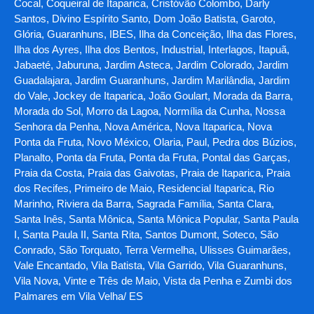
Cocal, Coqueiral de Itaparica, Cristóvão Colombo, Darly
Santos, Divino Espírito Santo, Dom João Batista, Garoto,
Glória, Guaranhuns, IBES, Ilha da Conceição, Ilha das Flores,
Ilha dos Ayres, Ilha dos Bentos, Industrial, Interlagos, Itapuã,
Jabaeté, Jaburuna, Jardim Asteca, Jardim Colorado, Jardim
Guadalajara, Jardim Guaranhuns, Jardim Marilândia, Jardim
do Vale, Jockey de Itaparica, João Goulart, Morada da Barra,
Morada do Sol, Morro da Lagoa, Normília da Cunha, Nossa
Senhora da Penha, Nova América, Nova Itaparica, Nova
Ponta da Fruta, Novo México, Olaria, Paul, Pedra dos Búzios,
Planalto, Ponta da Fruta, Ponta da Fruta, Pontal das Garças,
Praia da Costa, Praia das Gaivotas, Praia de Itaparica, Praia
dos Recifes, Primeiro de Maio, Residencial Itaparica, Rio
Marinho, Riviera da Barra, Sagrada Família, Santa Clara,
Santa Inês, Santa Mônica, Santa Mônica Popular, Santa Paula
I, Santa Paula II, Santa Rita, Santos Dumont, Soteco, São
Conrado, São Torquato, Terra Vermelha, Ulisses Guimarães,
Vale Encantado, Vila Batista, Vila Garrido, Vila Guaranhuns,
Vila Nova, Vinte e Três de Maio, Vista da Penha e Zumbi dos
Palmares em Vila Velha/ ES