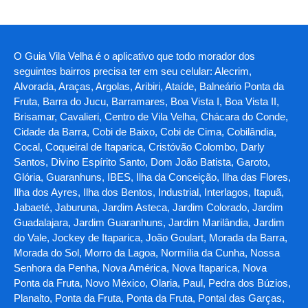
O Guia Vila Velha é o aplicativo que todo morador dos
seguintes bairros precisa ter em seu celular: Alecrim,
Alvorada, Araças, Argolas, Aribiri, Ataíde, Balneário Ponta da
Fruta, Barra do Jucu, Barramares, Boa Vista I, Boa Vista II,
Brisamar, Cavalieri, Centro de Vila Velha, Chácara do Conde,
Cidade da Barra, Cobi de Baixo, Cobi de Cima, Cobilândia,
Cocal, Coqueiral de Itaparica, Cristóvão Colombo, Darly
Santos, Divino Espírito Santo, Dom João Batista, Garoto,
Glória, Guaranhuns, IBES, Ilha da Conceição, Ilha das Flores,
Ilha dos Ayres, Ilha dos Bentos, Industrial, Interlagos, Itapuã,
Jabaeté, Jaburuna, Jardim Asteca, Jardim Colorado, Jardim
Guadalajara, Jardim Guaranhuns, Jardim Marilândia, Jardim
do Vale, Jockey de Itaparica, João Goulart, Morada da Barra,
Morada do Sol, Morro da Lagoa, Normília da Cunha, Nossa
Senhora da Penha, Nova América, Nova Itaparica, Nova
Ponta da Fruta, Novo México, Olaria, Paul, Pedra dos Búzios,
Planalto, Ponta da Fruta, Ponta da Fruta, Pontal das Garças,