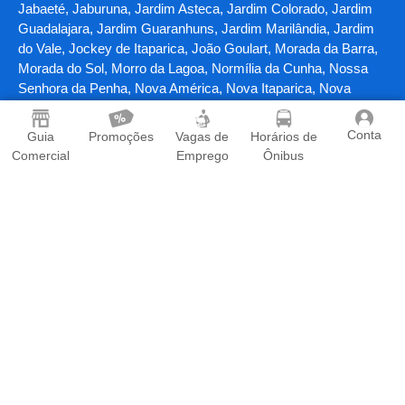
Jabaeté, Jaburuna, Jardim Asteca, Jardim Colorado, Jardim
Guadalajara, Jardim Guaranhuns, Jardim Marilândia, Jardim
do Vale, Jockey de Itaparica, João Goulart, Morada da Barra,
Morada do Sol, Morro da Lagoa, Normília da Cunha, Nossa
Senhora da Penha, Nova América, Nova Itaparica, Nova
Ponta da Fruta, Novo México, Olaria, Paul, Pedra dos Búzios,
Planalto, Ponta da Fruta, Ponta da Fruta, Pontal das Garças,
Conta
Guia
Promoções
Vagas de
Horários de
Praia da Costa, Praia das Gaivotas, Praia de Itaparica, Praia
Comercial
Emprego
Ônibus
dos Recifes, Primeiro de Maio, Residencial Itaparica, Rio
Marinho, Riviera da Barra, Sagrada Família, Santa Clara,
Santa Inês, Santa Mônica, Santa Mônica Popular, Santa Paula
I, Santa Paula II, Santa Rita, Santos Dumont, Soteco, São
Conrado, São Torquato, Terra Vermelha, Ulisses Guimarães,
Vale Encantado, Vila Batista, Vila Garrido, Vila Guaranhuns,
Vila Nova, Vinte e Três de Maio, Vista da Penha e Zumbi dos
Palmares em Vila Velha/ ES
Contato
|
Termos de Uso
|
Política de Privacidade