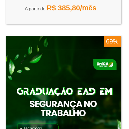
R$
385,80
/mês
A partir de
69%