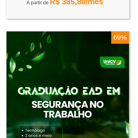
R$
385,80
/mês
A partir de
69%