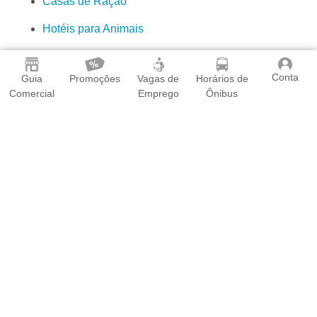
Casas de Ração
Hotéis para Animais
Conta
Guia
Promoções
Vagas de
Horários de
Comercial
Emprego
Ônibus
O Guia Vila Velha é o aplicativo que todo morador dos
seguintes bairros precisa ter em seu celular: Alecrim,
Alvorada, Araças, Argolas, Aribiri, Ataíde, Balneário Ponta da
Fruta, Barra do Jucu, Barramares, Boa Vista I, Boa Vista II,
Brisamar, Cavalieri, Centro de Vila Velha, Chácara do Conde,
Cidade da Barra, Cobi de Baixo, Cobi de Cima, Cobilândia,
Cocal, Coqueiral de Itaparica, Cristóvão Colombo, Darly
Santos, Divino Espírito Santo, Dom João Batista, Garoto,
Glória, Guaranhuns, IBES, Ilha da Conceição, Ilha das Flores,