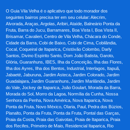
O Guia Vila Velha é o aplicativo que todo morador dos
seguintes bairros precisa ter em seu celular: Alecrim,
Alvorada, Araças, Argolas, Aribiri, Ataíde, Balneário Ponta da
Fruta, Barra do Jucu, Barramares, Boa Vista I, Boa Vista II,
Brisamar, Cavalieri, Centro de Vila Velha, Chácara do Conde,
Cidade da Barra, Cobi de Baixo, Cobi de Cima, Cobilândia,
Cocal, Coqueiral de Itaparica, Cristóvão Colombo, Darly
Santos, Divino Espírito Santo, Dom João Batista, Garoto,
Glória, Guaranhuns, IBES, Ilha da Conceição, Ilha das Flores,
Ilha dos Ayres, Ilha dos Bentos, Industrial, Interlagos, Itapuã,
Jabaeté, Jaburuna, Jardim Asteca, Jardim Colorado, Jardim
Guadalajara, Jardim Guaranhuns, Jardim Marilândia, Jardim
do Vale, Jockey de Itaparica, João Goulart, Morada da Barra,
Morada do Sol, Morro da Lagoa, Normília da Cunha, Nossa
Senhora da Penha, Nova América, Nova Itaparica, Nova
Ponta da Fruta, Novo México, Olaria, Paul, Pedra dos Búzios,
Planalto, Ponta da Fruta, Ponta da Fruta, Pontal das Garças,
Praia da Costa, Praia das Gaivotas, Praia de Itaparica, Praia
dos Recifes, Primeiro de Maio, Residencial Itaparica, Rio