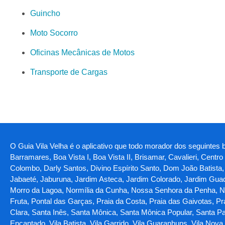
Guincho
Moto Socorro
Oficinas Mecânicas de Motos
Transporte de Cargas
O Guia Vila Velha é o aplicativo que todo morador dos seguintes ba
Barramares, Boa Vista I, Boa Vista II, Brisamar, Cavalieri, Centr
Colombo, Darly Santos, Divino Espírito Santo, Dom João Batista, Ga
Jabaeté, Jaburuna, Jardim Asteca, Jardim Colorado, Jardim Guada
Morro da Lagoa, Normília da Cunha, Nossa Senhora da Penha, Nov
Fruta, Pontal das Garças, Praia da Costa, Praia das Gaivotas, Pra
Clara, Santa Inês, Santa Mônica, Santa Mônica Popular, Santa Pa
Encantado, Vila Batista, Vila Garrido, Vila Guaranhuns, Vila Nov