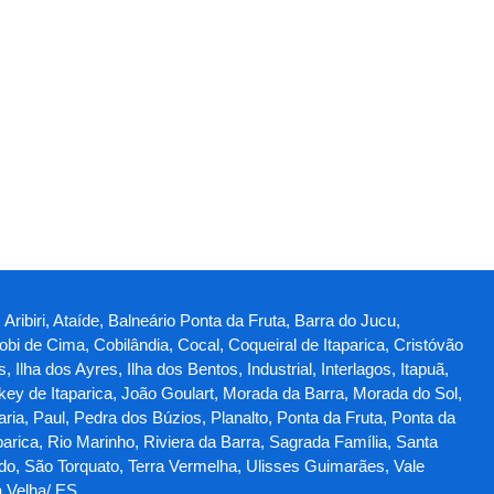
Aribiri, Ataíde, Balneário Ponta da Fruta, Barra do Jucu,
obi de Cima, Cobilândia, Cocal, Coqueiral de Itaparica, Cristóvão
lha dos Ayres, Ilha dos Bentos, Industrial, Interlagos, Itapuã,
ey de Itaparica, João Goulart, Morada da Barra, Morada do Sol,
a, Paul, Pedra dos Búzios, Planalto, Ponta da Fruta, Ponta da
parica, Rio Marinho, Riviera da Barra, Sagrada Família, Santa
ado, São Torquato, Terra Vermelha, Ulisses Guimarães, Vale
a Velha/ ES