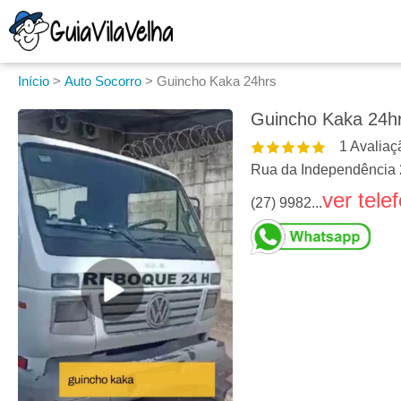
Início
>
Auto Socorro
>
Guincho Kaka 24hrs
Guincho Kaka 24h
1
Avaliaç
Rua da Independência 2
ver tele
(27) 9982...