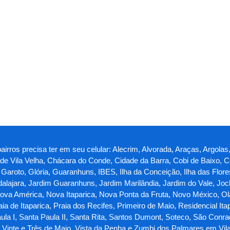
irros precisa ter em seu celular: Alecrim, Alvorada, Araças, Argolas, 
o de Vila Velha, Chácara do Conde, Cidade da Barra, Cobi de Baixo, C
roto, Glória, Guaranhuns, IBES, Ilha da Conceição, Ilha das Flores, I
lajara, Jardim Guaranhuns, Jardim Marilândia, Jardim do Vale, Jock
a América, Nova Itaparica, Nova Ponta da Fruta, Novo México, Olari
ia de Itaparica, Praia dos Recifes, Primeiro de Maio, Residencial Ita
ula I, Santa Paula II, Santa Rita, Santos Dumont, Soteco, São Conr
a, Vinte e Três de Maio, Vista da Penha e Zumbi dos Palmares em Vil