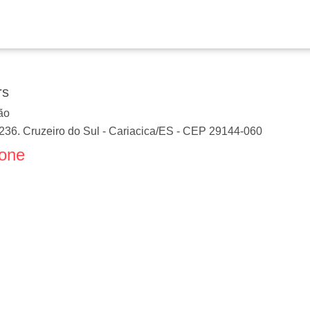
rs
ão
36. Cruzeiro do Sul
-
Cariacica
/
ES
- CEP
29144-060
fone