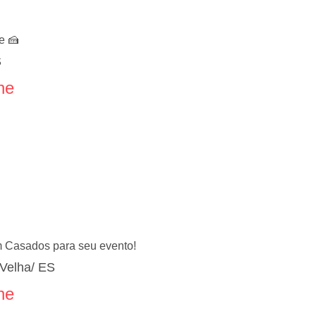
e 🍰
S
ne
 Casados para seu evento!
 Velha/ ES
ne