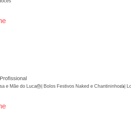
 doces
ne
Profissional
osa e Mãe do Luca🎂| Bolos Festivos Naked e Chantininho🍰| L
ne