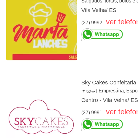
Salgados, tortas, bolos e
Vila Velha/ ES
ver telefo
(27) 9992...
Sky Cakes Confeitaria 
👩🏻‍🍳| Empresária, Esp
Centro - Vila Velha/ ES
ver telefo
(27) 9991...