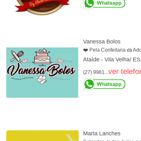
Vanessa Bolos
❤️ Pela Confeitaria 🍰 A
Ataíde - Vila Velha/ ES
ver telefo
(27) 9961...
Marta Lanches