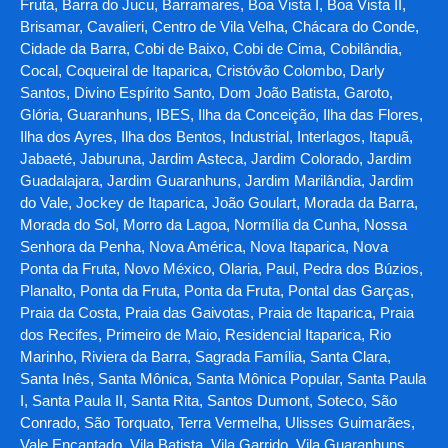
Fruta, Barra do Jucu, Barramares, Boa Vista I, Boa Vista II,
Brisamar, Cavalieri, Centro de Vila Velha, Chácara do Conde,
Cidade da Barra, Cobi de Baixo, Cobi de Cima, Cobilândia,
Cocal, Coqueiral de Itaparica, Cristóvão Colombo, Darly
Santos, Divino Espírito Santo, Dom João Batista, Garoto,
Glória, Guaranhuns, IBES, Ilha da Conceição, Ilha das Flores,
Ilha dos Ayres, Ilha dos Bentos, Industrial, Interlagos, Itapuã,
Jabaeté, Jaburuna, Jardim Asteca, Jardim Colorado, Jardim
Guadalajara, Jardim Guaranhuns, Jardim Marilândia, Jardim
do Vale, Jockey de Itaparica, João Goulart, Morada da Barra,
Morada do Sol, Morro da Lagoa, Normília da Cunha, Nossa
Senhora da Penha, Nova América, Nova Itaparica, Nova
Ponta da Fruta, Novo México, Olaria, Paul, Pedra dos Búzios,
Planalto, Ponta da Fruta, Ponta da Fruta, Pontal das Garças,
Praia da Costa, Praia das Gaivotas, Praia de Itaparica, Praia
dos Recifes, Primeiro de Maio, Residencial Itaparica, Rio
Marinho, Riviera da Barra, Sagrada Família, Santa Clara,
Santa Inês, Santa Mônica, Santa Mônica Popular, Santa Paula
I, Santa Paula II, Santa Rita, Santos Dumont, Soteco, São
Conrado, São Torquato, Terra Vermelha, Ulisses Guimarães,
Vale Encantado, Vila Batista, Vila Garrido, Vila Guaranhuns,