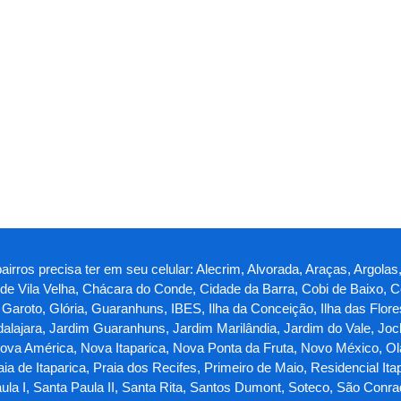
irros precisa ter em seu celular: Alecrim, Alvorada, Araças, Argolas, 
o de Vila Velha, Chácara do Conde, Cidade da Barra, Cobi de Baixo, C
roto, Glória, Guaranhuns, IBES, Ilha da Conceição, Ilha das Flores, I
lajara, Jardim Guaranhuns, Jardim Marilândia, Jardim do Vale, Jock
a América, Nova Itaparica, Nova Ponta da Fruta, Novo México, Olari
ia de Itaparica, Praia dos Recifes, Primeiro de Maio, Residencial Ita
ula I, Santa Paula II, Santa Rita, Santos Dumont, Soteco, São Conr