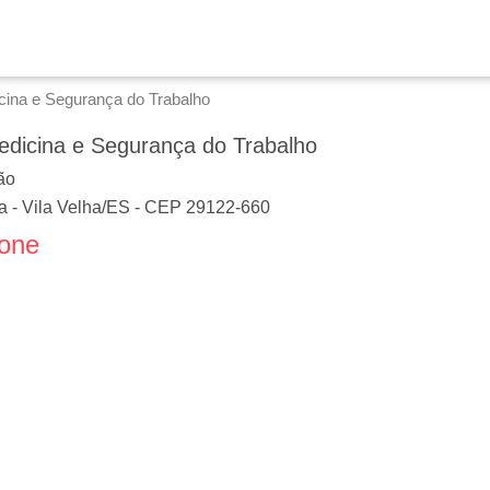
icina e Segurança do Trabalho
Medicina e Segurança do Trabalho
ão
a
-
Vila Velha
/
ES
- CEP
29122-660
fone