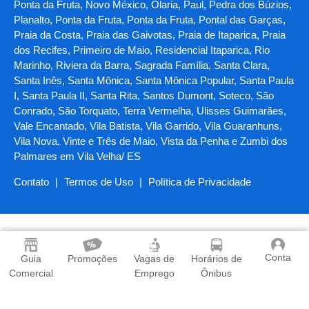
Ponta da Fruta, Novo México, Olaria, Paul, Pedra dos Búzios,
Planalto, Ponta da Fruta, Ponta da Fruta, Pontal das Garças,
Praia da Costa, Praia das Gaivotas, Praia de Itaparica, Praia
dos Recifes, Primeiro de Maio, Residencial Itaparica, Rio
Marinho, Riviera da Barra, Sagrada Família, Santa Clara,
Santa Inês, Santa Mônica, Santa Mônica Popular, Santa Paula
I, Santa Paula II, Santa Rita, Santos Dumont, Soteco, São
Conrado, São Torquato, Terra Vermelha, Ulisses Guimarães,
Vale Encantado, Vila Batista, Vila Garrido, Vila Guaranhuns,
Vila Nova, Vinte e Três de Maio, Vista da Penha e Zumbi dos
Palmares em Vila Velha/ ES
Contato
|
Termos de Uso
|
Política de Privacidade
Conta
Guia
Promoções
Vagas de
Horários de
Comercial
Emprego
Ônibus
Baixe o App