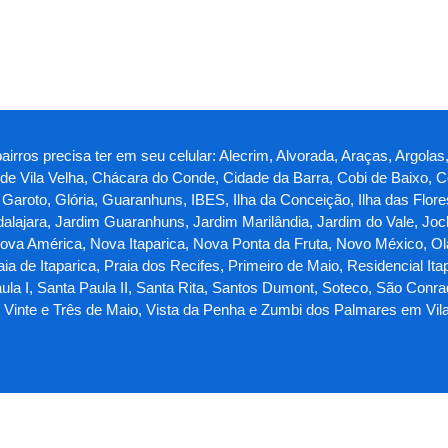
irros precisa ter em seu celular: Alecrim, Alvorada, Araças, Argolas, 
o de Vila Velha, Chácara do Conde, Cidade da Barra, Cobi de Baixo, C
roto, Glória, Guaranhuns, IBES, Ilha da Conceição, Ilha das Flores, I
lajara, Jardim Guaranhuns, Jardim Marilândia, Jardim do Vale, Jock
a América, Nova Itaparica, Nova Ponta da Fruta, Novo México, Olari
ia de Itaparica, Praia dos Recifes, Primeiro de Maio, Residencial Ita
ula I, Santa Paula II, Santa Rita, Santos Dumont, Soteco, São Conr
a, Vinte e Três de Maio, Vista da Penha e Zumbi dos Palmares em Vil